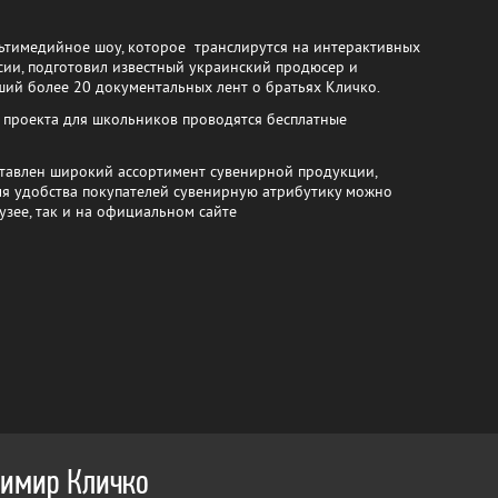
ьтимедийное шоу, которое транслирутся на интерактивных
сии, подготовил известный украинский продюсер и
ший более 20 документальных лент о братьях Кличко.
 проекта для школьников проводятся бесплатные
ставлен широкий ассортимент сувенирной продукции,
ля удобства покупателей сувенирную атрибутику можно
узее, так и на официальном сайте
имир Кличко