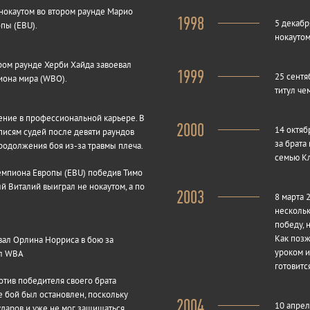
нокаутом во втором раунде Марио
1998
5 декабр
пы (EBU).
нокаутом
ром раунде Херби Хайда завоевал
1999
25 сентя
иона мира (WBO).
титул че
ение в профессиональной карьере. В
2000
14 октяб
писям судей после девяти раундов
за брата
родолжения боя из-за травмы плеча.
семью Кл
чемпиона Европы (EBU) победив Тимо
й Виталий выиграл не нокаутом, а по
2003
8 марта 
нескольк
победу, 
Как поз
овал Орлина Норриса в бою за
уроком и
ул WBA
готовитс
отив победителя своего брата
е бой был остановлен, поскольку
2004
10 апрел
аров и уже не мог защищаться.