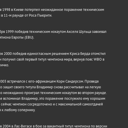
я 1998 в Киеве потерпел неожиданное поражение техническим
 в 11-м раунде от Роса Пьюрити.
бря 1999 победив техническим нокаутом Акселя Шульца завоевал
мпиона Европы (EBU).
ря 2000 победив единогласным решением Криса Берда отомстил
 и получил свой ​​первый титул чемпиона мира, вернув пояс WBO в
ичко.
2003 встречался с юго-африканцем Кори Сандерсом. Проведя
о защит своего титула Владимир снова рассчитывал на легкую
но неожиданно проиграл техническим нокаутом во втором раунде.
же вспоминал Владимир, это поражение послужило ему хорошим
 сейчас чемпион сосредоточено и с максимальной самоотдачей
я к любому сопернику.
я 2004 в Лас-Вегасе в бою за вакантный титул чемпиона по версии