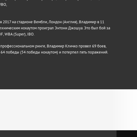
 WBO,
я 2017 на стадионе Вембли, Лондон (Англия), Владимир в 11
ехническим нокаутом проиграл Энтони Джошуа. Это был бой за
F, WBA (Super), IBO.
 профессиональном ринге, Владимир Кличко провел 69 боев,
64 победы (54 победы нокаутом) и потерпел пять поражений.