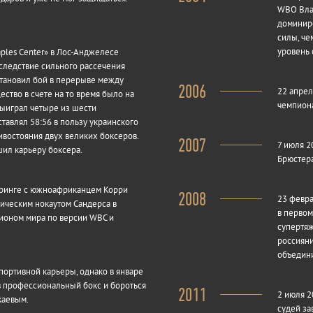
WBO Вла
доминиро
силы, че
уровень 
aples Center» в Лос-Анджелесе
следствие сильного рассечения
становил бой в перерыве между
2006
22 апрел
тво в счете на то время было на
чемпиона
выиграл четыре из шести
тавлял 58:56 в пользу украинского
востояния двух великих боксеров.
2007
7 июля 2
шил карьеру боксера.
Брюстера
а ринге с южноафриканцем Корри
2008
23 февра
ическим нокаутом Сандерса в
в первом
пионом мира по версии WBC и
супертяж
россияни
объедини
портивной карьеры, однако в январе
в профессиональный бокс и бороться
2011
2 июля 2
каевым.
судей за