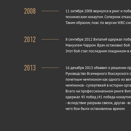
2008
11 октября 2008 вернулся в ринг и по
техническим нокаутом. Соперник отказа
Таким образом, пояс по версии WBC сн
2012
8 сентября 2012 Виталий одержал поб
Мануэлем Чарром. Врач остановил бой 
Этот бой стал последним поединком в 
2013
16 декабря 2013 объявил о решении пр
Руководство Всемирного боксерского 
почетным чемпионом как одного из в
чемпионов - супертяжей в истории орг
Всего на профессиональном ринге Вита
одержал 45 побед (41 победа нокаутом
- вследствие разрыва связок, другая - 
чего бои были остановлены врачом.