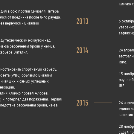
Кличко с
бедил в бою против Сэмюэля Питера
лся от поединка после 8-го раунда.
2013
5 октябр
ова вернулся к Виталию
уверенно
зафиксир
еду техническим нокаутом над
из-за рассечения брови у немца.
2014
24 апрел
карьере Виталия.
австрали
Ring.
иостановить спортивную карьеру.
15 ноябр
совета (WBC) объявило Виталия
раунле б
еличайших и самых успешных
IBF.
анизации.
лий Кличко провел 47 боев,
) и потерпел два поражения. Первая
2015
26 апрел
вследствие рассечения брови, из-за
единогл
защитив 
28 ноябр
судей пр