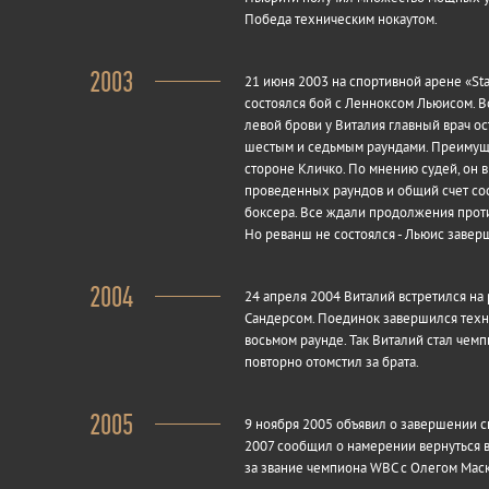
Победа техническим нокаутом.
2003
21 июня 2003 на спортивной арене «St
состоялся бой с Ленноксом Льюисом. В
левой брови у Виталия главный врач о
шестым и седьмым раундами. Преимущес
стороне Кличко. По мнению судей, он 
проведенных раундов и общий счет сос
боксера. Все ждали продолжения проти
Но реванш не состоялся - Льюис завер
2004
24 апреля 2004 Виталий встретился н
Сандерсом. Поединок завершился техн
восьмом раунде. Так Виталий стал чем
повторно отомстил за брата.
2005
9 ноября 2005 объявил о завершении с
2007 сообщил о намерении вернуться 
за звание чемпиона WBC с Олегом Мас