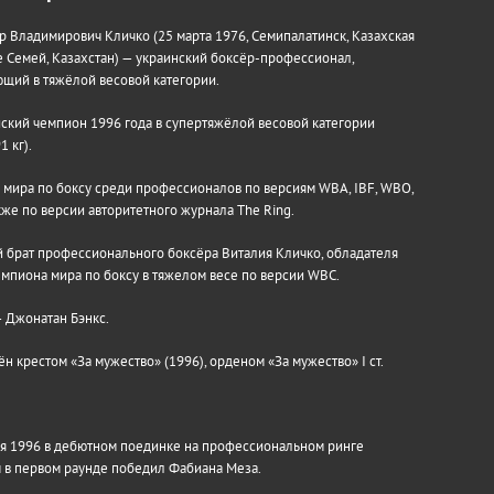
 Владимирович Кличко (25 марта 1976, Семипалатинск, Казахская
е Семей, Казахстан) — украинский боксёр-профессионал,
щий в тяжёлой весовой категории.
кий чемпион 1996 года в супертяжёлой весовой категории
1 кг).
мира по боксу среди профессионалов по версиям WBA, IBF, WBO,
акже по версии авторитетного журнала The Ring.
брат профессионального боксёра Виталия Кличко, обладателя
емпиона мира по боксу в тяжелом весе по версии WBC.
 Джонатан Бэнкс.
н крестом «За мужество» (1996), орденом «За мужество» I ст.
я 1996 в дебютном поединке на профессиональном ринге
 в первом раунде победил Фабиана Меза.