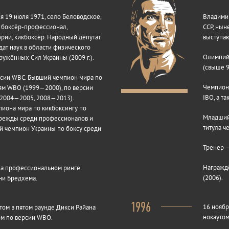
 19 июля 1971, село Беловодское,
Владимир
, боксёр-профессионал,
ССР, нын
рии, кикбоксёр. Народный депутат
выступаю
дат наук в области физического
Олимпийс
ружённых Сил Украины (2009 г.).
(свыше 9
рсии WBC. Бывший чемпион мира по
Чемпион 
ям WBO (1999—2000), по версии
IBO, а т
(2004—2005, 2008—2013).
пиона мира по кикбоксингу по
Младший 
ырежды среди профессионалов и
титула ч
й чемпион Украины по боксу среди
Тренер —
Награждё
на профессиональном ринге
(2006).
ни Бредхема.
1996
16 ноябр
том в пятом раунде Дикси Райана
нокаутом
ом по версии WBO.