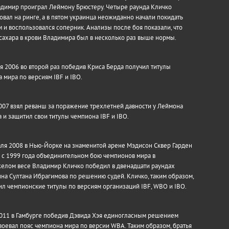
димир проиграл Леймону Брюстеру. Четыре раунда Кличко
вал на ринге, а в пятом украинца неожиданно начали покидать
м и воспользовался соперник. Анализы после боя показали, что
сахара в крови Владимира был в несколько раз выше нормы.
я 2006 во второй раз победив Криса Берда получил титулы
 мира по версиям IBF и IBO.
007 взял реванш за поражение трехлетней давности у Леймона
 и защитил свои титулы чемпиона IBF и IBO.
ля 2008 в Нью-Йорке на знаменитой арене Мэдисон Сквер Гарден
 с 1999 года объединительном бою чемпионов мира в
елом весе Владимир Кличко победил в двенадцати раундах
на Султана Ибрагимова по решению судей. Кличко, таким образом,
л чемпионские титулы по версиям организаций IBF, WBO и IBO.
011 в Гамбурге победив Дэвида Хэя единогласным решением
воевал пояс чемпиона мира по версии WBA. Таким образом, братья