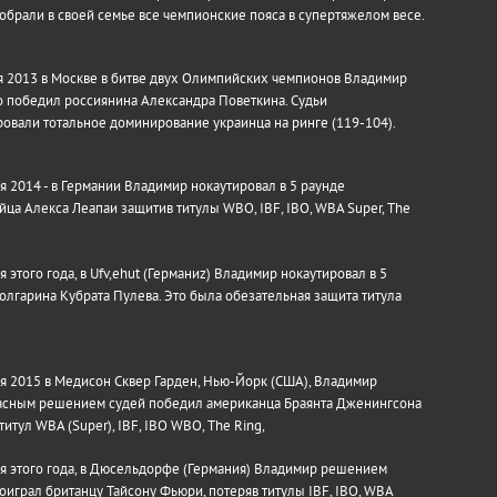
обрали в своей семье все чемпионские пояса в супертяжелом весе.
я 2013 в Москве в битве двух Олимпийских чемпионов Владимир
 победил россиянина Александра Поветкина. Судьи
овали тотальное доминирование украинца на ринге (119-104).
я 2014 - в Германии Владимир нокаутировал в 5 раунде
йца Алекса Леапаи защитив титулы WBO, IBF, IBO, WBA Super, The
я этого года, в Ufv,ehut (Германиz) Владимир нокаутировал в 5
олгарина Кубрата Пулева. Это была обезательная защита титула
я 2015 в Медисон Сквер Гарден, Нью-Йорк (США), Владимир
асным решением судей победил американца Браянта Дженингсона
титул WBA (Super), IBF, IBO WBO, The Ring,
я этого года, в Дюсельдорфе (Германия) Владимир решением
оиграл британцу Тайсону Фьюри, потеряв титулы IBF, IBO, WBA