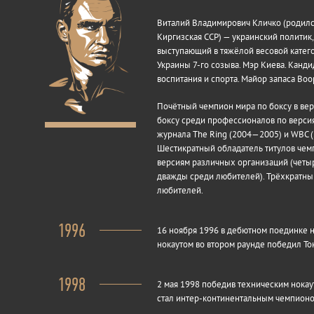
Виталий Владимирович Кличко (родился
Киргизская ССР) — украинский политик
выступающий в тяжёлой весовой катего
Украины 7-го созыва. Мэр Киева. Канди
воспитания и спорта. Майор запаса Воо
Почётный чемпион мира по боксу в ве
боксу среди профессионалов по верси
журнала The Ring (2004—2005) и WBC 
Шестикратный обладатель титулов чем
версиям различных организаций (чет
дважды среди любителей). Трёхкратны
любителей.
1996
16 ноября 1996 в дебютном поединке 
нокаутом во втором раунде победил То
1998
2 мая 1998 победив техническим нокау
стал интер-континентальным чемпион