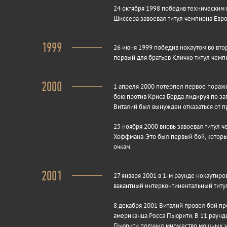
24 октября 1998 победив техническим 
Шиссера завоевал титул чемпиона Евро
1999
26 июня 1999 победив нокаутом во вто
первый для братьев Кличко титул чемп
2000
1 апреля 2000 потерпел первое пораж
бою против Криса Берда лидируя по за
Виталий был вынужден отказаться от п
25 ноября 2000 вновь завоевал титул 
Хоффмана. Это был первый бой, которы
очкам.
2001
27 января 2001 в 1-м раунде нокаутир
вакантный интерконтинентальный тит
8 декабря 2001 Виталий провел бой пр
американца Росса Пьюрити. В 11 раунд
Пьюрити получил множество мощных уд