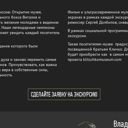
иссию. Открытие музея,
Фильм и ультрасовременное мул
ьного бокса Виталия и
экранах в рамках каждой экскур
ть желание молодежи к ведению
режиссер Сергей Долбилов, сняв
. Наши легендарные чемпионы
В рамках социальной программы
может увидеть каждый посетитель
экскурсии.
Также посетителям музея предо
дания которого были
посвященной братьям Кличко. Д
будет приобрести как в самом м
 духа и заново пережить самые
проекта klitschkomuseum.com
ов. Прочувствовать, как важна
к вера в собственные силы,
ьность.
СДЕЛАЙТЕ ЗАЯВКУ НА ЭКСКУРСИЮ
Влад