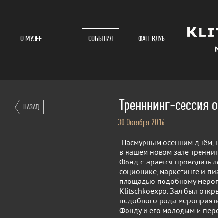
О МУЗЕЕ
СОБЫТИЯ
ФАН-КЛУБ
Тренннинг-сессия 
НАЗАД
30 Октября 2016
Пасмурным осенним днём, н
в нашем новом зале тренниг
Фонд старается проводить л
соционике, маркетинге и пи
площадью подобному мероп
Klitschkoexpo. Зал был отк
подобного рода мероприятий
Фонду и его молодым и пер