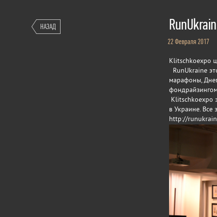
RunUkrain
НАЗАД
22 Февраля 2017
Klitschkoexpo 
RunUkraine эт
марафоны, Днеп
фондрайзингом 
Klitschkoexpo 
в Украине. Все
http://runukrain