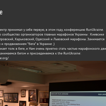
e
центр принимал у себя первую, в этом году, конференцию RunUkraine.
о сообщество организаторов главных марафонов Украины : Киевсике
ровский, Харьковский, Одесский и Львовский марафоны. Занимается
и продвижением *бега* в Украине ;)
знает толк в беге, и Нам очень приятно стать частью марафонского дв
 занимаемся бегом и присоеденяемся к the RunUkraine:
e.org/