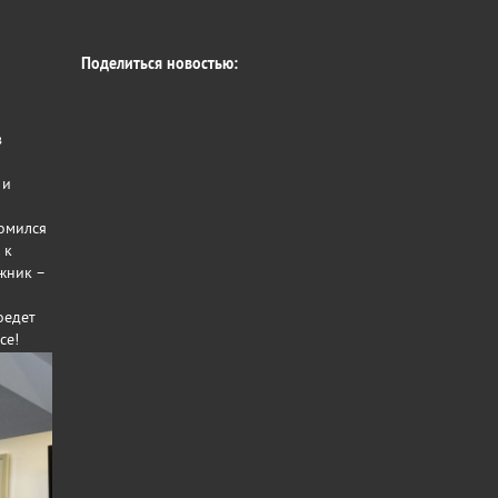
Поделиться новостью:
в
 и
комился
 к
жник –
оедет
се!