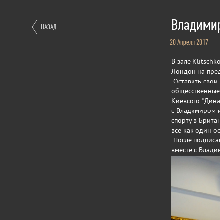
Владимир
НАЗАД
20 Апреля 2017
В зале Klitsch
Лондон на пре
Оставить свои 
общесственные 
Киевсого *Дина
с Владимиром и
спорту в Брита
все как один о
После подписан
вместе с Влади