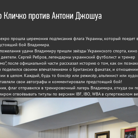
 Кличко против Антони Джошуа
koexpo прошла церемония подписания флага Украины, который поедет 
дстоящий бой Владимира.
пожелания удачи Владимиру пришли звёзды Украинского спорта, кино
деятели. Сергей Ребров, легендарны украинский футболист и тренер
мо*, после официальной части рассказал историю о том, как он позна
 поделился своими впечатлениями о Британсих фанатах, и отношении
нии в целом. Каждый, будь то боксёр или режисёр, альпинист или худо
ставляли свои автографы и комментировали предстоящий бой!
ия, флаг отправился в тренировочный лагерь Владимира, откуда он п
миром отвоёвывать титулы по версиям IBF, IBO, WBA в супертяжолом ве