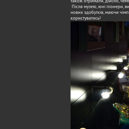
також отримали, дійсно, чемп
Після музею, юні піонери, 
нових здобутків, маючи чімп
користуватись!