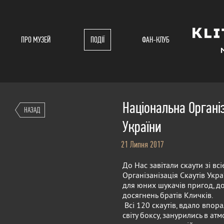
ПРО МУЗЕЙ
ПОДІЇ
ФАН-КЛУБ
Національна Організ
НАЗАД
України
21 Липня 2017
До Нас завітали скаути зі вс
Організанізація Скаутів Укр
для юних шукачів пригод, до
досягнень братів Кличків.
Всі 120 скаутів, вдало впора
світу боксу, занурились в атм