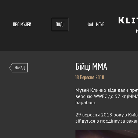
ПРО МУЗЕЙ
ПОДІЇ
ФАН-КЛУБ
Бійці ММА
НАЗАД
08 Вересня 2018
Музей Кличко відвідали прет
версією WWFC до 57 кг (MMA)
Барабаш.
29 вересня 2018 року в Київ
зійдуться в поєдінку за вака