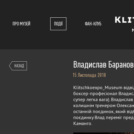
ПРО МУЗЕЙ
ПОДІЇ
ФАН-КЛУБ
Владислав Баранов
НАЗАД
15 Листопада 2018
Klitschkoexpo_Museum відві
боксер-професіонал Владисл
супер легка вага). Владисла
колишнім тренером Олександ
останній поєдинок, який від
поєдинку Влад переміг пред
Каманго.