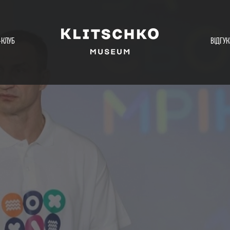
-КЛУБ
ВІДГУК