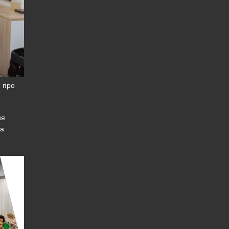
я про
ня
та