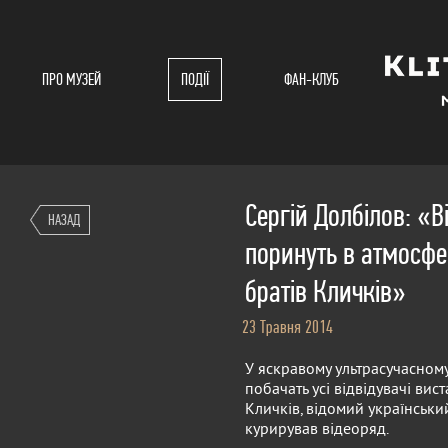
ПРО МУЗЕЙ
ПОДІЇ
ФАН-КЛУБ
Сергій Долбілов: «В
НАЗАД
поринуть в атмосфе
братів Кличків»
23 Травня 2014
У яскравому ультрасучасному
побачать усі відвідувачі вис
Кличків, відомий українськ
курирував відеоряд.