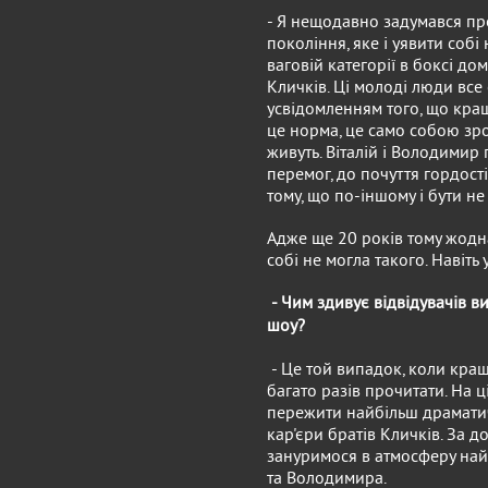
- Я нещодавно задумався про
покоління, яке і уявити собі
ваговій категорії в боксі дом
Кличків. Ці молоді люди все
усвідомленням того, що кращі
це норма, це само собою зроз
живуть. Віталій і Володимир 
перемог, до почуття гордості
тому, що по-іншому і бути не
Адже ще 20 років тому жодна
собі не могла такого. Навіть
- Чим здивує відвідувачів в
шоу?
- Це той випадок, коли кращ
багато разів прочитати. На 
пережити найбільш драматич
кар'єри братів Кличків. За 
зануримося в атмосферу най
та Володимира.