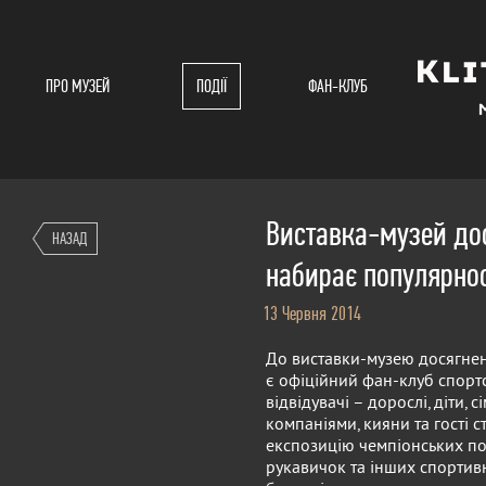
ПРО МУЗЕЙ
ПОДІЇ
ФАН-КЛУБ
Виставка-музей дос
НАЗАД
набирає популярнос
13 Червня 2014
До виставки-музею досягнен
є офіційний фан-клуб спорт
відвідувачі – дорослі, діти,
компаніями, кияни та гості с
експозицію чемпіонських по
рукавичок та інших спортив