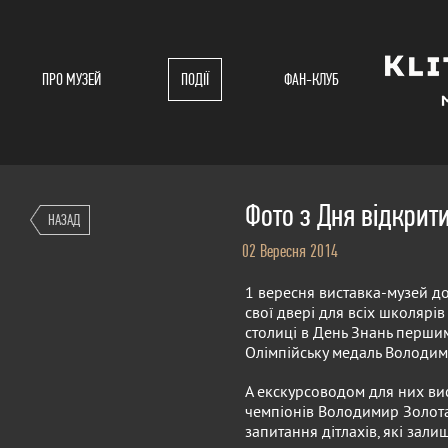
ПРО МУЗЕЙ
ПОДІЇ
ФАН-КЛУБ
Фото з Дня відкрит
НАЗАД
02 Вересня 2014
1 вересня виставка-музей до
свої двері для всіх школярів 
столиці в День Знань перши
Олімпійську медаль Володим
А екскурсоводом для них в
чемпіонів Володимир Золота
запитання дітлахів, які зали